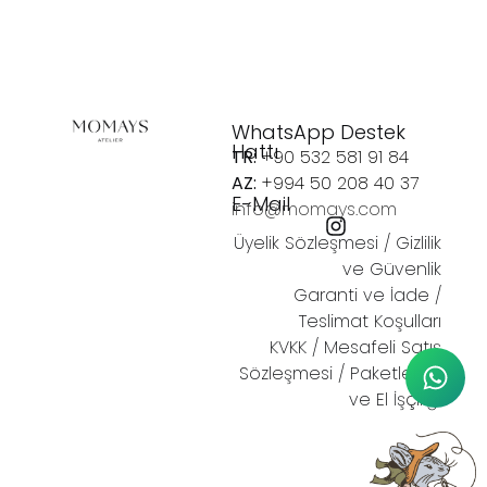
WhatsApp Destek
Hattı
TR:
+90 532 581 91 84
AZ:
+994 50 208 40 37
E-Mail
info@momays.com
Üyelik Sözleşmesi
/
Gizlilik
ve Güvenlik
Garanti ve İade
/
Teslimat Koşulları
KVKK
/
Mesafeli Satış
Sözleşmesi /
Paketleme
ve El İşçiliği